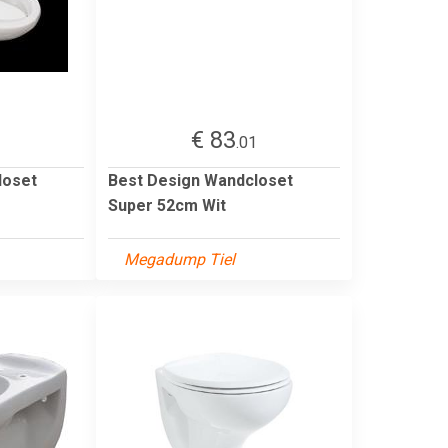
€ 83
1
.01
loset
Best Design Wandcloset
Super 52cm Wit
Megadump Tiel