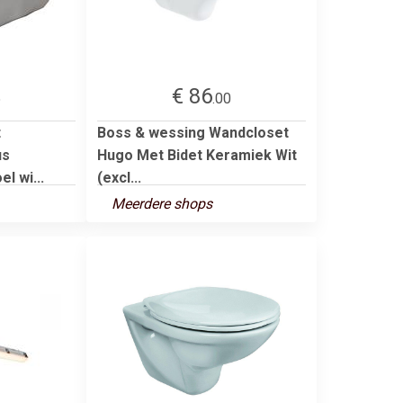
€ 86
5
.00
t
Boss & wessing Wandcloset
us
Hugo Met Bidet Keramiek Wit
l wi...
(excl...
Meerdere shops