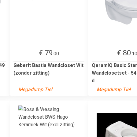
€ 79
€ 80
.00
.1
49
Geberit Bastia Wandcloset Wit
QeramiQ Basic Star
(zonder zitting)
Wandclosetset - 54
d...
Megadump Tiel
Megadump Tiel