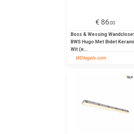
€ 86
.00
Boss & Wessing Wandclose
BWS Hugo Met Bidet Keram
Wit (e...
WDtegels.com