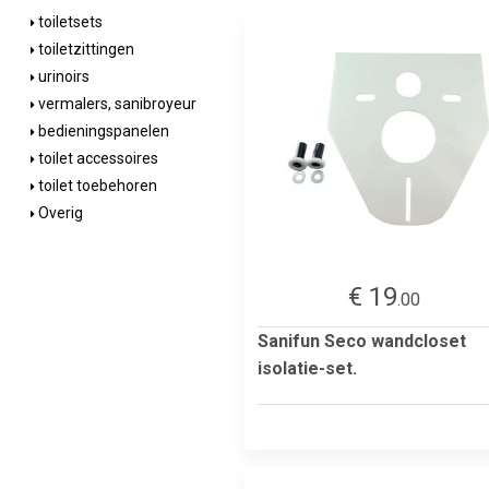
toiletsets
toiletzittingen
urinoirs
vermalers, sanibroyeur
bedieningspanelen
toilet accessoires
toilet toebehoren
Overig
€ 19
.00
Sanifun Seco wandcloset
isolatie-set.