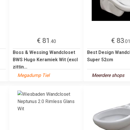
€ 81
€ 83
.40
.0
Boss & Wessing Wandcloset
Best Design Wandc
BWS Hugo Keramiek Wit (excl
Super 52cm
zittin...
Megadump Tiel
Meerdere shops