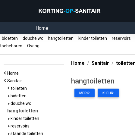
Home
bidetten
douche wc
hangtoiletten
kinder toiletten
reservoirs
toebehoren
Overig
Home
Sanitair
toilette
Home
hangtoiletten
Sanitair
toiletten
MERK:
KLEUR:
bidetten
douche wc
hangtoiletten
kinder toiletten
reservoirs
staande toiletten