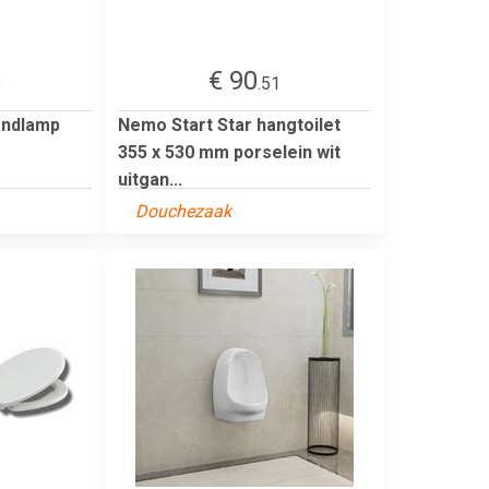
€ 90
9
.51
Wandlamp
Nemo Start Star hangtoilet
355 x 530 mm porselein wit
uitgan...
Douchezaak