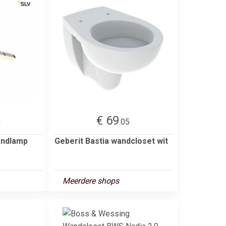
€ 69
0
.05
andlamp
Geberit Bastia wandcloset wit
Meerdere shops