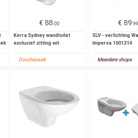
€ 88
€ 89
.00
.9
t
Kerra Sydney wandtoilet
SLV - verlichting 
iek
exclusief zitting wit
Imperva 1001314
Douchezaak
Meerdere shops