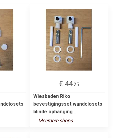
€ 44
5
.25
Wiesbaden Riko
andclosets
bevestigingsset wandclosets
blinde ophanging ...
Meerdere shops