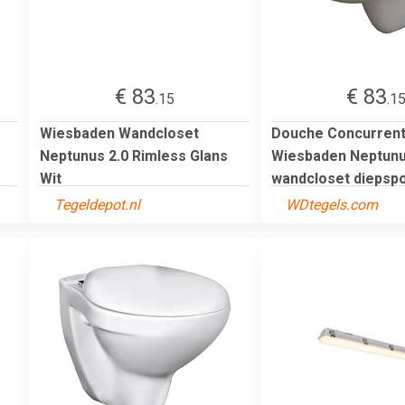
€ 83
€ 83
.15
.1
Wiesbaden Wandcloset
Douche Concurren
Neptunus 2.0 Rimless Glans
Wiesbaden Neptun
Wit
wandcloset diepspoe
Tegeldepot.nl
WDtegels.com