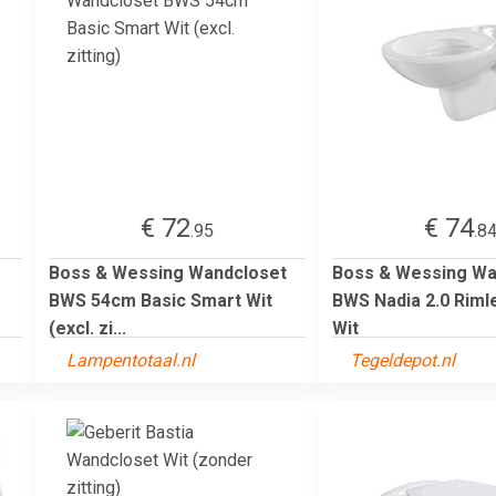
€ 72
€ 74
.95
.8
Boss & Wessing Wandcloset
Boss & Wessing Wa
BWS 54cm Basic Smart Wit
BWS Nadia 2.0 Riml
(excl. zi...
Wit
Lampentotaal.nl
Tegeldepot.nl