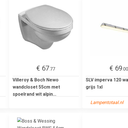
€ 67
€ 69
.77
.0
Villeroy & Boch Newo
SLV imperva 120 w
wandcloset 55cm met
grijs 1xl
spoelrand wit alpin...
Lampentotaal.nl