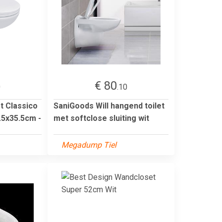
€ 80
0
.10
t Classico
SaniGoods Will hangend toilet
.5x35.5cm -
met softclose sluiting wit
Megadump Tiel