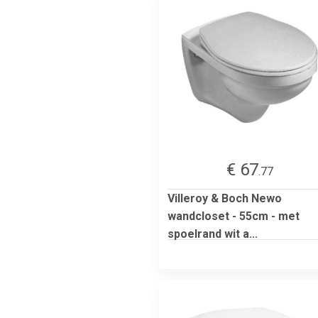
€ 67
.77
Villeroy & Boch Newo
wandcloset - 55cm - met
spoelrand wit a...