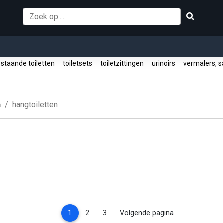
staande toiletten
toiletsets
toiletzittingen
urinoirs
vermalers, s
n
hangtoiletten
(current)
1
2
3
Volgende pagina