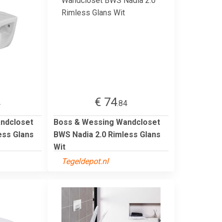
€ 74
4
.84
ndcloset
Boss & Wessing Wandcloset
ess Glans
BWS Nadia 2.0 Rimless Glans
Wit
Tegeldepot.nl