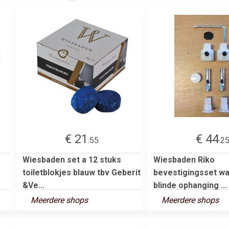
€ 21
€ 44
.55
.2
Wiesbaden set a 12 stuks
Wiesbaden Riko
toiletblokjes blauw tbv Geberit
bevestigingsset w
&Ve...
blinde ophanging ...
Meerdere shops
Meerdere shops