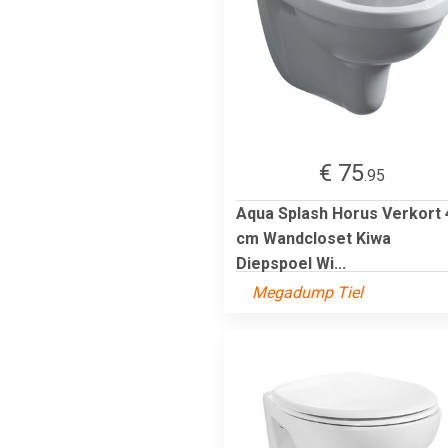
€ 75
.95
Aqua Splash Horus Verkort 
cm Wandcloset Kiwa
Diepspoel Wi...
Megadump Tiel