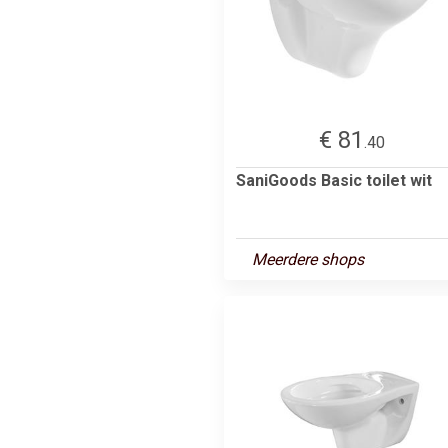
€ 81
.40
SaniGoods Basic toilet wit
Meerdere shops