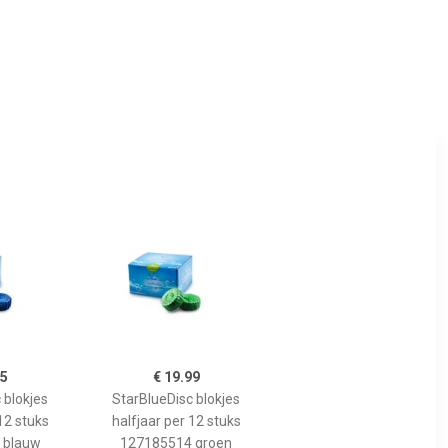
95
€ 19.99
 blokjes
StarBlueDisc blokjes
12 stuks
halfjaar per 12 stuks
 blauw
127185514 groen