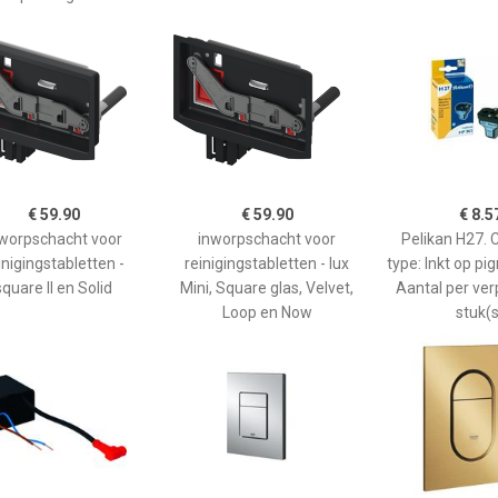
€ 59.90
€ 59.90
€ 8.5
worpschacht voor
inworpschacht voor
Pelikan H27. C
inigingstabletten -
reinigingstabletten - lux
type: Inkt op pi
square II en Solid
Mini, Square glas, Velvet,
Aantal per ver
Loop en Now
stuk(s