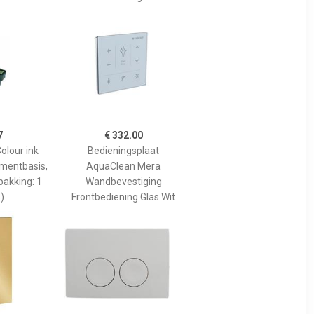
7
€ 332.00
olour ink
Bedieningsplaat
gmentbasis,
AquaClean Mera
pakking: 1
Wandbevestiging
)
Frontbediening Glas Wit