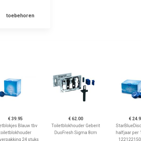
toebehoren
€ 39.95
€ 62.00
€ 24.
letblokjes Blauw tbv
Toiletblokhouder Geberit
StarBlueDisc
toiletblokhouder
DuoFresh Sigma 8cm
halfjaar per 
verpakking 24 stuks
122122150