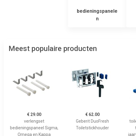
bedieningspanele
n
Meest populaire producten
€ 29.00
€ 62.00
verlengset
Geberit DuoFresh
toi
bedieningspaneel Sigma,
Toiletstickhouder
Omega en Kappa
jaar