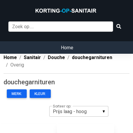
Home
Home
Sanitair
Douche
douchegarnituren
Overig
douchegarnituren
MERK:
KLEUR:
Sorteer op: