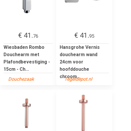
€ 41.
€ 41.
76
95
Wiesbaden Rombo
Hansgrohe Vernis
Douchearm met
douchearm wand
Plafondbevestiging -
24cm voor
15cm - Ch...
hoofddouche
chroom...
Douchezaak
Tegeldepot.nl