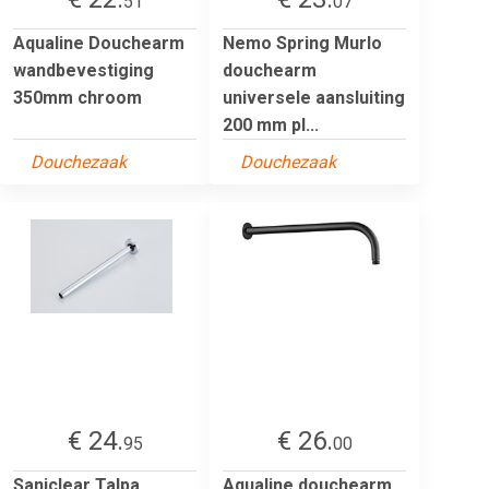
51
07
Aqualine Douchearm
Nemo Spring Murlo
wandbevestiging
douchearm
350mm chroom
universele aansluiting
200 mm pl...
Douchezaak
Douchezaak
€ 24.
€ 26.
95
00
Saniclear Talpa
Aqualine douchearm