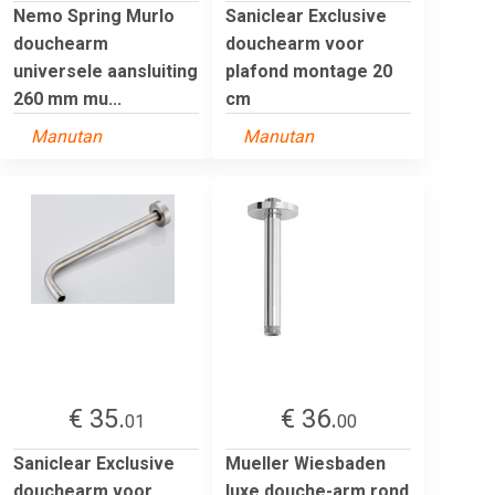
Nemo Spring Murlo
Saniclear Exclusive
douchearm
douchearm voor
universele aansluiting
plafond montage 20
260 mm mu...
cm
Manutan
Manutan
€ 35.
€ 36.
01
00
Saniclear Exclusive
Mueller Wiesbaden
douchearm voor
luxe douche-arm rond