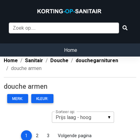
Home
Home
Sanitair
Douche
douchegarnituren
douche armen
douche armen
MERK:
KLEUR:
Sorteer op:
(current)
1
2
3
Volgende pagina