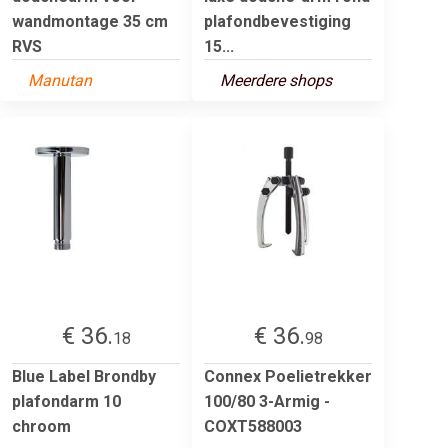
wandmontage 35 cm
plafondbevestiging
RVS
15...
Manutan
Meerdere shops
€ 36.
€ 36.
18
98
Blue Label Brondby
Connex Poelietrekker
plafondarm 10
100/80 3-Armig -
chroom
COXT588003