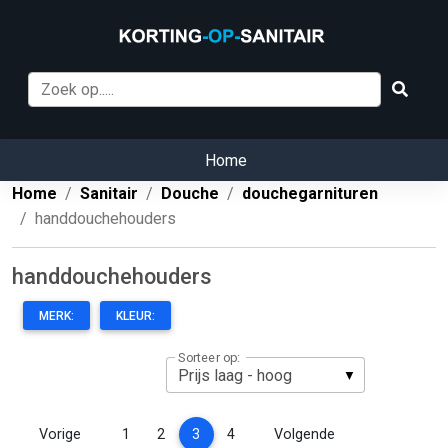
Home
Home
Sanitair
Douche
douchegarnituren
handdouchehouders
handdouchehouders
MERK:
KLEUR:
Sorteer op:
(current)
Vorige
1
2
3
4
Volgende