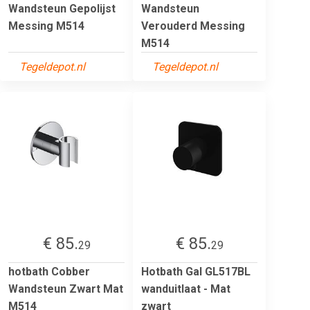
Wandsteun Gepolijst
Wandsteun
Messing M514
Verouderd Messing
M514
Tegeldepot.nl
Tegeldepot.nl
€ 85.
€ 85.
29
29
hotbath Cobber
Hotbath Gal GL517BL
Wandsteun Zwart Mat
wanduitlaat - Mat
M514
zwart