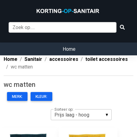
Home
Home
Sanitair
accessoires
toilet accessoires
wc matten
wc matten
MERK:
KLEUR:
Sorteer op: