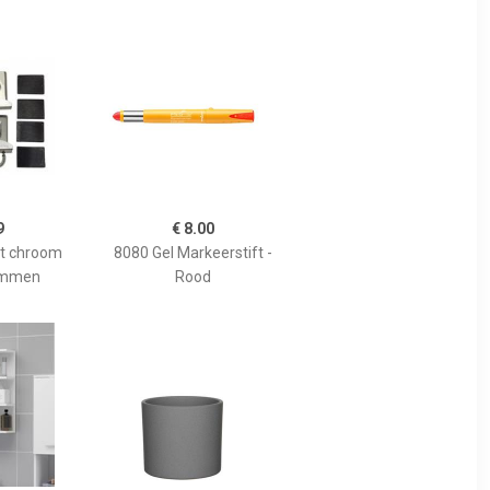
9
€ 8.00
t chroom
8080 Gel Markeerstift -
emmen
Rood