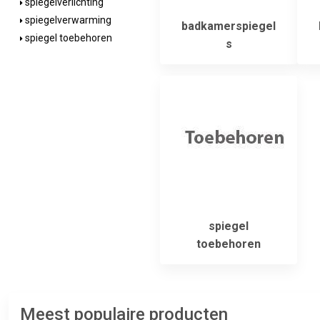
spiegelverlichting
spiegelverwarming
badkamerspiegel
spiegel toebehoren
s
spiegel
toebehoren
Meest populaire producten