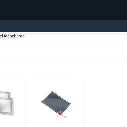
el toebehoren